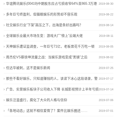
元
华谊腾讯娱乐(00419)中期股东应占亏损收窄64%至865.3万港
2019-08-30
动
元
多年巨亏终盈利，但猫眼娱乐的形势却不容乐观
2019-08-22
态
社交娱乐行业“下架”高压之下，出海是条好出路吗？
2019-08-14
联
全球娱乐业最大市场生变：游戏大厂“傍上”云端大佬
2019-08-11
系
天神娱乐遭证监调查，一年巨亏71亿，老板曾花千万吃一顿
2019-08-05
我
饭
周杰伦VS蔡徐坤流量之战：当娱乐游戏变成“黑镜”之后
2019-08-02
们
任达华被刺，这不是娱乐新闻
2019-07-25
关
那些不看好娱乐，只知道赚钱的人，该读下冰心这段语录，警
2019-07-17
于
醒世人
广告、实景娱乐板块子公司收入下降 长城影视预计上半年亏损
2019-07-14
我
超1500万元
娱乐泛滥盛行，腐化了大众的人格与信仰
2019-07-06
们
「各地动态」这就不相信爱情了？案件比娱乐圈还……
2019-07-01
在