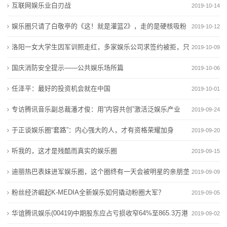
属
互联网娱乐业白刃战
2019-10-14
南省装协常务理事会
如履薄冰的家居“第一股们”
新
内卷时代，定制家居如何突围？诺米即将给出答案
践行行业标准 赋能品质家装｜丽尔曼顿家居受邀参加湖
娱乐圈只请了白敬亭的《这！就是灌篮2》，走的是硬核吸粉
2019-10-12
服饰、家居、共享单车“槽点”集中
南省装协常务理事会
闻
路线
洛阳一女大学生因军训照走红，多家娱乐公司求签约被拒，只
2019-10-09
2026 舒适家居系统品牌推荐
内卷时代，定制家居如何突围？诺米即将给出答案
动
因一事
国庆消防安全提示——公共娱乐场所篇
舒适家居向中小户型普惠进攻，京东激活万亿存量市场
服饰、家居、共享单车“槽点”集中
2019-10-06
2026 舒适家居系统品牌推荐
态
任泽平：最好的投资机会就在中国
2019-10-01
舒适家居向中小户型普惠进攻，京东激活万亿存量市场
公
专访腾讯音乐副总裁潘才俊：用“内容共创”激活泛娱乐产业
2019-09-24
司
于正谈娱乐圈“套路”：内心强大的人，才有资格荣耀加身
2019-09-20
听我的，这才是残酷而真实的娱乐圈
动
2019-09-15
迪丽热巴表妹进军娱乐圈，这个圈终有一天会被明星的亲朋垄
态
2019-09-09
断！
粉丝经济崛起K-MEDIA全新娱乐如何撬动粉圈大军？
2019-09-05
行
华谊腾讯娱乐(00419)中期股东应占亏损收窄64%至865.3万港
2019-09-02
业