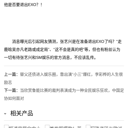
属
他是否要退出EXO？！
嘉兴智造家居好物出海闯世界
这家家居企业当起了“收租婆”
新
定制家居洗牌加速，2025年有2家逆势增长
一场持续27年的“上门服务”，如何建立家居消费信任？
嘉兴智造家居好物出海闯世界
闻
定制家居洗牌加速，2025年有2家逆势增长
动
消息曝光后引起网友猜测，张艺兴是在准备退出EXO了吗？“走
态
鹿晗吴亦凡老路或成定局”、“这不会是真的吧”等，但也有粉丝认为
一切有待张艺兴和SM娱乐的官方消息，不应该乱传。
公
司
上一篇：
替父还债进入娱乐圈，靠出演“小三”爆红，李彩桦的人生很
励志
动
下一篇：
当欣赏鲁能比赛的裁判表演成为一种全民娱乐狂欢，中国足
态
协如何面对
行
相关产品
业