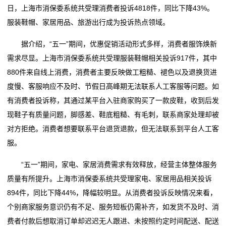
属
日，上海市消保委系统共受理消费者投诉4818件，同比下降43%。
嘉兴智造家居好物出海闯世界
这家家居企业当起了“收租婆”
服装鞋帽、家居用品、旅游出行成为投诉热点领域。
新
定制家居洗牌加速，2025年有2家逆势增长
一场持续27年的“上门服务”，如何建立家居消费信任？
嘉兴智造家居好物出海闯世界
闻
据介绍，“五一”期间，优惠促销活动形式多样，消费者服饰焕新
定制家居洗牌加速，2025年有2家逆势增长
需求尽显。上海市消保委系统共受理服装鞋帽相关投诉917件，其中
动
880件来自线上消费，消费者主要反映做工粗糙、褪色以及退换货进
态
度慢、客服响应不及时、节假日高峰期无法联系人工客服等问题。如
有消费者投诉称，其通过某平台入驻商家购买了一款皮鞋，收到后发
公
现鞋子有质量问题，脚感差、鞋底粗糙、有毛刺，联系商家处理却被
对方拒绝。消费者想要联系平台退货退款，但无法联系到平台人工客
司
服。
动
“五一”期间，家电、家居消费需求有效释放，经营主体整体服务
态
质量有所提升。上海市消保委系统共受理家电、家居用品相关投诉
894件，同比下降44%，降幅较明显。从消费者投诉反映情况来看，
行
个别商家服务意识仍有不足、服务短板仍需补齐，如发货不及时、消
业
费者付款后想取消订单却迟迟无人跟进、未按照约定时间配送、配送