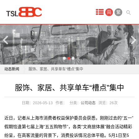
首
简
繁
页
产
品
中
内卷时代，定制家居如何突围？诺米即将给出答案
动态新闻
服饰、家居、共享单车“槽点”集中
心
2026 舒适家居系统品牌推荐
内卷时代，定制家居如何突围？诺米即将给出答案
服饰、家居、共享单车“槽点”集中
原
舒适家居向中小户型普惠进攻，京东激活万亿存量市场
服饰、家居、共享单车“槽点”集中
首发即爆款！芝华仕黑马沙发京东首发销售额破319万
2026 舒适家居系统品牌推荐
油
日期：2026-05-13
作者：
分类：
公司动态
浏览：
26次
实力领跑精英家居
舒适家居向中小户型普惠进攻，京东激活万亿存量市场
贵
冠珠瓷砖与欧派家居集团签署战略合作协议
首发即爆款！芝华仕黑马沙发京东首发销售额破319万
近日，记者从上海市消费者权益保护委员会获悉，刚刚过去的“五一”
这家家居企业当起了“收租婆”
实力领跑精英家居
金
假期恰逢第七届上海“五五购物节”，各类“文商旅体展”融合活动精彩
一场持续27年的“上门服务”，如何建立家居消费信任？
冠珠瓷砖与欧派家居集团签署战略合作协议
纷呈，在高客流量的背景下，消费投诉情况总体平稳。5月1日至5