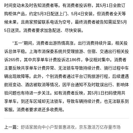
时间变动未及时告知消费者等。有消费者投诉称，其5月1日全款订
动
购柜体产品，约定5月3日配送上门、5月4日安装，但消费者全天等
态
候未果，且商家预留联系电话为空号，最终消费者被告知需延至5月
5日送货。消费者要求加急配送、尽快安装。
联
“五一”期间，消费者出游热情高涨，出行消费持续升温，相关投
系
诉总体平稳。上海市消保委系统共受理旅游、住宿、交通出行相关投
我
诉265件，其中共享单车计费投诉达186件，争议相对集中。消费者
主要反映共享单车计费异常、无法锁车导致持续计费、骑行过程中车
们
辆出现故障等。此外，个别消费者通过平台订购旅游行程，后续遭遇
关
航班变动、酒店被取消等情况，因平台通知不及时耽误出行、影响体
验问题也有待进一步关注。如有消费者反映，其5月1日扫码使用共
于
享单车，到还车区域却无法锁车，导致车辆持续计费，也无法联系到
我
客服。消费者要求退还多收费用。
们
上一篇：
舒适家居向中小户型普惠进攻，京东激活万亿存量市场
在