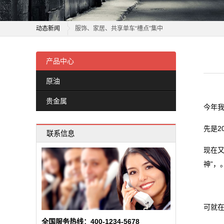
属
内卷时代，定制家居如何突围？诺米即将给出答案
新
动态新闻
服饰、家居、共享单车“槽点”集中
闻
2026 舒适家居系统品牌推荐
内卷时代，定制家居如何突围？诺米即将给出答案
舒适家居向中小户型普惠进攻，京东激活万亿存量市场
服饰、家居、共享单车“槽点”集中
产品中心
动
首发即爆款！芝华仕黑马沙发京东首发销售额破319万
2026 舒适家居系统品牌推荐
原油
态
冠珠瓷砖与欧派家居集团签署战略合作协议
舒适家居向中小户型普惠进攻，京东激活万亿存量市场
贵金属
这家家居企业当起了“收租婆”
首发即爆款！芝华仕黑马沙发京东首发销售额破319万
公
今年
一场持续27年的“上门服务”，如何建立家居消费信任？
冠珠瓷砖与欧派家居集团签署战略合作协议
司
先是2
联系信息
嘉兴智造家居好物出海闯世界
这家家居企业当起了“收租婆”
动
定制家居洗牌加速，2025年有2家逆势增长
一场持续27年的“上门服务”，如何建立家居消费信任？
现在
嘉兴智造家居好物出海闯世界
神”，
态
定制家居洗牌加速，2025年有2家逆势增长
行
可就
业
全国服务热线：400-1234-5678