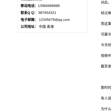
对此，
动
移动电话：
13966688888
联系Q Q：
987654321
经过
态
电子邮箱：
12345678@qq.com
而这事
联
公司地址：
中国 香港
可最令
系
今天听
我
视频
们
截至发
关
于
那时
我
有人
们
为什
在