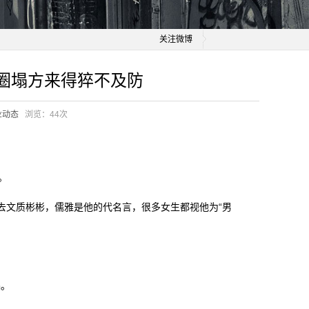
关注微博
圈塌方来得猝不及防
业动态
浏览：
44次
。
去文质彬彬，儒雅是他的代名言，很多女生都视他为“男
娼。