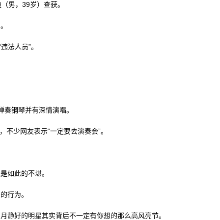
（男，39岁）查获。
留。
违法人员”。
弹奏钢琴并有深情演唱。
次，不少网友表示“一定要去演奏会”。
竟是如此的不堪。
法的行为。
岁月静好的明星其实背后不一定有你想的那么高风亮节。