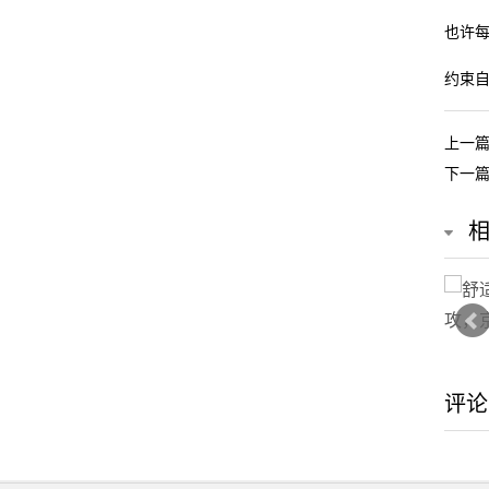
也许
约束
上一
下一
评论