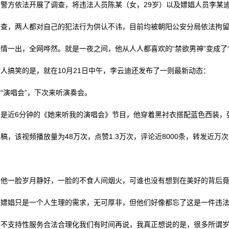
警方依法开展了调查，将违法人员陈某（女，29岁）以及嫖娼人员李某迪
审查，两人都对自己的犯法行为供认不讳，目前均被朝阳公安分局依法拘
情一出，全网哗然。就是一夜之间，他从人人都喜欢的“禁欲男神”变成了“
人搞笑的是，就在10月21日中午，李云迪还发布了一则最新动态：
“演唱会”，下次来听演奏会。
中是近6分钟的《她来听我的演唱会》节目，他穿着黑衬衣搭配蓝色西装，
稿，该视频播放量为48万次，点赞1.3万次，评论近8000条，转发近万
的他一脸岁月静好，一脸的不食人间烟火，可谁也没有想到在美好的背后
说嫖娼只是一个人生理的需求，无可厚非，但他们好像都忘了这是一件违
么不支持性服务合法合理化我们有时间再说，我真正想说的是，很多所谓