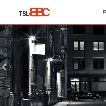
首
页
产
品
中
心
原
油
贵
金