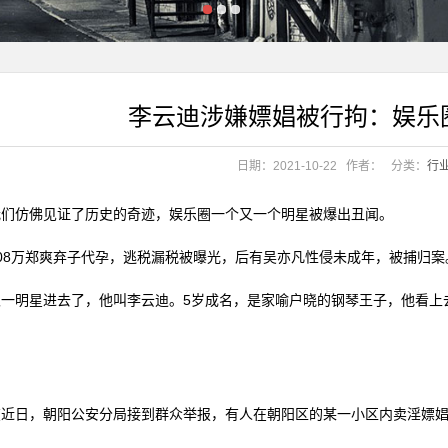
李云迪涉嫌嫖娼被行拘：娱乐
实力领跑精英家居
日期：2021-10-22
作者：
分类：
行
实力领跑精英家居
我们仿佛见证了历史的奇迹，娱乐圈一个又一个明星被爆出丑闻。
08万郑爽弃子代孕，逃税漏税被曝光，后有吴亦凡性侵未成年，被捕归案
又一明星进去了，他叫李云迪。5岁成名，是家喻户晓的钢琴王子，他看上
。
在近日，朝阳公安分局接到群众举报，有人在朝阳区的某一小区内卖淫嫖