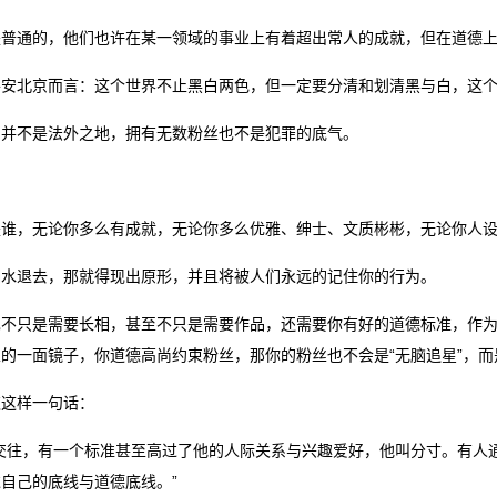
是普通的，他们也许在某一领域的事业上有着超出常人的成就，但在道德
平安北京而言：这个世界不止黑白两色，但一定要分清和划清黑与白，这
圈并不是法外之地，拥有无数粉丝也不是犯罪的底气。
是谁，无论你多么有成就，无论你多么优雅、绅士、文质彬彬，无论你人
潮水退去，那就得现出原形，并且将被人们永远的记住你的行为。
也不只是需要长相，甚至不只是需要作品，还需要你有好的道德标准，作
的一面镜子，你道德高尚约束粉丝，那你的粉丝也不会是“无脑追星”，
欢这样一句话：
人交往，有一个标准甚至高过了他的人际关系与兴趣爱好，他叫分寸。有人
自己的底线与道德底线。”