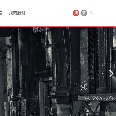
言
我的服务
简
繁