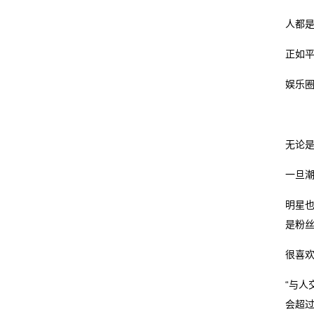
人都
线
正如
留
娱乐
言
我
无论
的
一旦
服
明星
务
是粉丝
很喜
“与
会超过