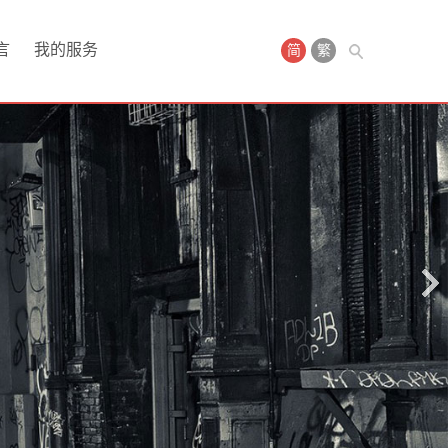
言
我的服务
简
繁