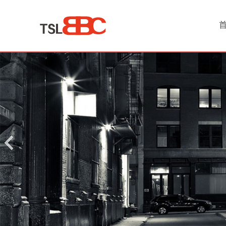
首
页
产
品
中
心
原
油
贵
金