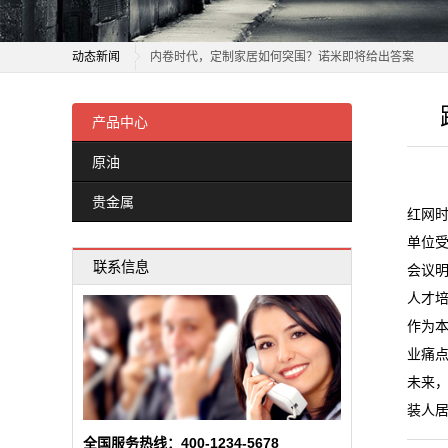
属
践行行业标准 赋能品质家装｜丽尔曼顿家居受邀参加湖
新
动态新闻
内卷时代，定制家居如何突围？诺米即将给出答案
闻
服饰、家居、共享单车“槽点”集中
践行行业标准 赋能品质家装｜丽尔曼顿家居受邀参加湖
2026 舒适家居系统品牌推荐
内卷时代，定制家居如何突围？诺米即将给出答案
产品中心
动
舒适家居向中小户型普惠进攻，京东激活万亿存量市场
服饰、家居、共享单车“槽点”集中
原油
态
首发即爆款！芝华仕黑马沙发京东首发销售额破319万
2026 舒适家居系统品牌推荐
贵金属
冠珠瓷砖与欧派家居集团签署战略合作协议
舒适家居向中小户型普惠进攻，京东激活万亿存量市场
公
红网时
这家家居企业当起了“收租婆”
首发即爆款！芝华仕黑马沙发京东首发销售额破319万
单位
司
联系信息
一场持续27年的“上门服务”，如何建立家居消费信任？
冠珠瓷砖与欧派家居集团签署战略合作协议
会议
动
嘉兴智造家居好物出海闯世界
这家家居企业当起了“收租婆”
人才
作为
一场持续27年的“上门服务”，如何建立家居消费信任？
态
业痛
嘉兴智造家居好物出海闯世界
未来
行
装人
业
全国服务热线：400-1234-5678