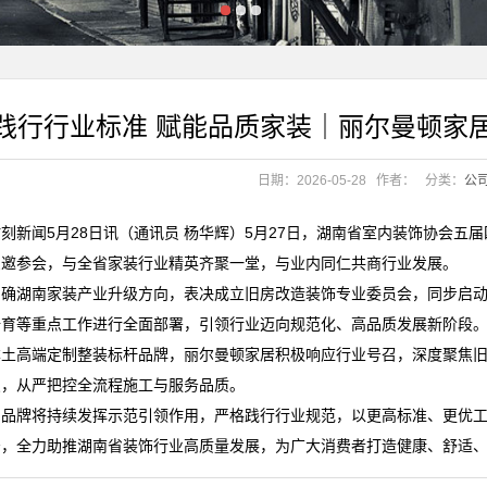
南省装协常务理事会
南省装协常务理事会
践行行业标准 赋能品质家装｜丽尔曼顿家
日期：2026-05-28
作者：
分类：
公
实力领跑精英家居
刻新闻5月28日讯（通讯员 杨华辉）5月27日，湖南省室内装饰协会
实力领跑精英家居
受邀参会，与全省家装行业精英齐聚一堂，与业内同仁共商行业发展。
明确湖南家装产业升级方向，表决成立旧房改造装饰专业委员会，同步启
培育等重点工作进行全面部署，引领行业迈向规范化、高品质发展新阶段
本土高端定制整装标杆品牌，丽尔曼顿家居积极响应行业号召，深度聚焦
点，从严把控全流程施工与服务品质。
，品牌将持续发挥示范引领作用，严格践行行业规范，以更高标准、更优
居，全力助推湖南省装饰行业高质量发展，为广大消费者打造健康、舒适