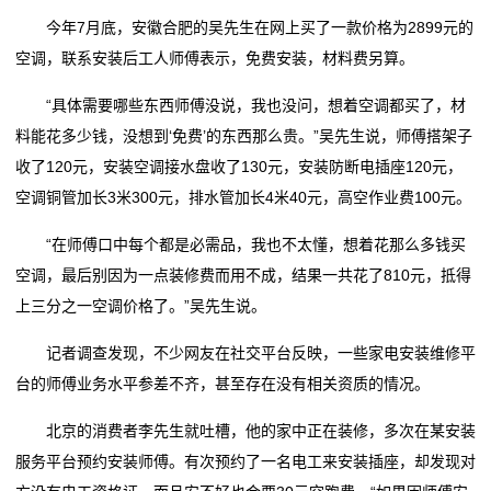
今年7月底，安徽合肥的吴先生在网上买了一款价格为2899元的
空调，联系安装后工人师傅表示，免费安装，材料费另算。
“具体需要哪些东西师傅没说，我也没问，想着空调都买了，材
料能花多少钱，没想到‘免费’的东西那么贵。”吴先生说，师傅搭架子
收了120元，安装空调接水盘收了130元，安装防断电插座120元，
空调铜管加长3米300元，排水管加长4米40元，高空作业费100元。
“在师傅口中每个都是必需品，我也不太懂，想着花那么多钱买
空调，最后别因为一点装修费而用不成，结果一共花了810元，抵得
上三分之一空调价格了。”吴先生说。
记者调查发现，不少网友在社交平台反映，一些家电安装维修平
台的师傅业务水平参差不齐，甚至存在没有相关资质的情况。
北京的消费者李先生就吐槽，他的家中正在装修，多次在某安装
服务平台预约安装师傅。有次预约了一名电工来安装插座，却发现对