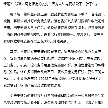
属
嘉兴智造家居好物出海闯世界
清楚？”最近，河北保定的姜先生因为安装电视机受了一肚子气。
这家家居企业当起了“收租婆”
新
定制家居洗牌加速，2025年有2家逆势增长
一场持续27年的“上门服务”，如何建立家居消费信任？
据了解，姜先生在线上某电器品牌官方旗舰店下单了一台液晶电
嘉兴智造家居好物出海闯世界
闻
视机，客服告知其可以免费安装，没有告知其安装时要额外收取配件
定制家居洗牌加速，2025年有2家逆势增长
费用。结果安装人员上门后，却说想要把电视挂在墙上，必须安装原
动
厂原配的可伸缩电视支架，需要另行支付900元。安装之后，姜先生
态
发现同款电视支架在网上花300元就能买到。
其实，不仅是家电安装时暗藏猫腻，家电维修亦是乱收费重灾
公
区。安装时高价推销不必要的配件；维修时“小病大修”，虚假维修；
司
上门费、开机费、检测费等层层收费屡见不鲜，家电售后维修的种种
花式套路，让许多消费者头疼不已：要么只能花冤枉钱，要么干脆自
动
己动手。中消协发布的《2022年全国消协组织受理投诉情况分析》
态
就曾提到，家电产品安装维修收费混乱。
行
免费安装为何要加钱？付费的维修材料为何比一些电器还贵？家
电安装维修市场乱象不断，消费者该如何避坑？对此，《法治日报》
业