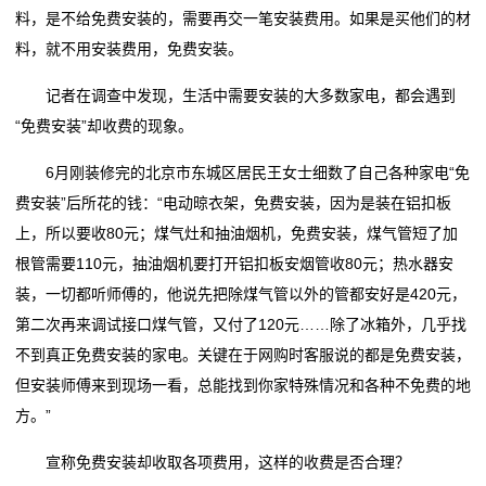
料，是不给免费安装的，需要再交一笔安装费用。如果是买他们的材
料，就不用安装费用，免费安装。
记者在调查中发现，生活中需要安装的大多数家电，都会遇到
“免费安装”却收费的现象。
6月刚装修完的北京市东城区居民王女士细数了自己各种家电“免
费安装”后所花的钱：“电动晾衣架，免费安装，因为是装在铝扣板
上，所以要收80元；煤气灶和抽油烟机，免费安装，煤气管短了加
根管需要110元，抽油烟机要打开铝扣板安烟管收80元；热水器安
装，一切都听师傅的，他说先把除煤气管以外的管都安好是420元，
第二次再来调试接口煤气管，又付了120元……除了冰箱外，几乎找
不到真正免费安装的家电。关键在于网购时客服说的都是免费安装，
但安装师傅来到现场一看，总能找到你家特殊情况和各种不免费的地
方。”
宣称免费安装却收取各项费用，这样的收费是否合理？