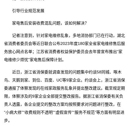
引导行业规范发展
家电售后安装收费混乱问题，该如何解决？
记者注意到，针对家电维修乱象，多地消协部门已在行动，湖北
省消费者委员会等近日联合公布2023年度180家全省家电维修售后服
务放心网点名单；江苏省消费者权益保护委员会去年曾宣布推出“家
电维修少烦忧”家电售后保障计划。
近日，浙江省消保委就调查发现的问题集中约谈58同城、啄木
鸟、天鹅到家、到位、百度、UC等9家企业。约谈会上，浙江省消保
委通报了体察发现的在线家政服务乱象并提出整改建议。截至规定期
限，体察涉及的9家企业全部提交整改报告。据浙江省消保委有关负
责人透露，各企业提交的整改方案均按照要求对问题进行整改，在
“小病大修”“收费规则不透明”“虚假宣传”“服务不规范”等方面有明显进
步。