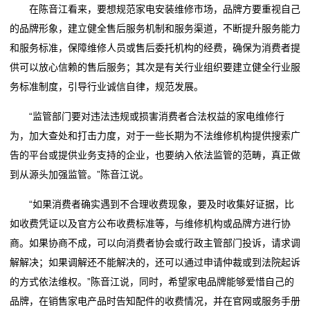
在陈音江看来，要想规范家电安装维修市场，品牌方要重视自己
的品牌形象，建立健全售后服务机制和服务渠道，不断提升服务能力
和服务标准，保障维修人员或售后委托机构的经费，确保为消费者提
供可以放心信赖的售后服务；其次是有关行业组织要建立健全行业服
务标准制度，引导行业诚信自律，规范发展。
“监管部门要对违法违规或损害消费者合法权益的家电维修行
为，加大查处和打击力度，对于一些长期为不法维修机构提供搜索广
告的平台或提供业务支持的企业，也要纳入依法监管的范畴，真正做
到从源头加强监管。”陈音江说。
“如果消费者确实遇到不合理收费现象，要及时收集好证据，比
如收费凭证以及官方公布收费标准等，与维修机构或品牌方进行协
商。如果协商不成，可以向消费者协会或行政主管部门投诉，请求调
解解决；如果调解还不能解决的，还可以通过申请仲裁或到法院起诉
的方式依法维权。”陈音江说，同时，希望家电品牌能够爱惜自己的
品牌，在销售家电产品时告知配件的收费情况，并在官网或服务手册