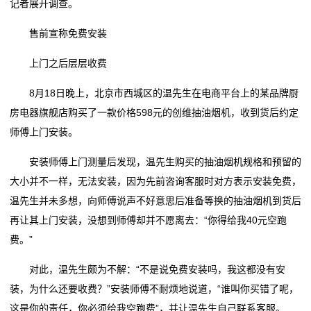
记者展开调查。
动
售前宣称免费安装
态
上门之后层层收费
联
8月18日晚上，北京市西城区的温先生在电商平台上的某品牌厨
系
房电器旗舰店购买了一款价格598元的创维抽油烟机，收到货后约定
师傅上门安装。
我
们
安装师傅上门测量后发现，温先生购买的抽油烟机规格和预留的
大小并不一样，无法安装，因为先前咨询客服时对方表示安装免费，
关
温先生并未多想，向师傅说声不好意思后准备等换的抽油烟机到货后
再让其上门安装，没想到师傅却并不愿离去：“你得给我40元空跑
于
费。”
我
对此，温先生颇为不解：“不是说免费安装吗，我这都没有安
们
装，为什么还要收费？”安装师傅不耐烦地说道，“谁叫你买错了呢，
这是你的责任，你必须给我空跑费”，并让温先生自己联系客服。
在