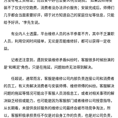
方没有电工资格证，而且安不好也会要30元空跑费。“如果因师傅安
装不了仅支付空跑费，消费者没办法评价服务；安装完成后，师傅们
几乎都会当面索要好评，碍于对方知道自己的家庭住址等信息，只能
给予好评。”李先生说。
有业内人士透露，平台维修人员的水平参差不齐，其中不乏兼职
人员，利用空闲时间接单，无论是否能维修好，都可以获得一定收
益。
记者还注意到，遇到安装维修矛盾纠纷时，客服很多时候扮演的
是“和稀泥”角色，只是在拖延，问题始终无法得到解决。
任超说，通常而言，客服是维修公司内部负责连接公司和消费者
的员工，有义务解决消费者与安装师傅、维修师傅的纠纷。客服解决
问题的拖延等情况可能出于客服人员消极怠工，或者对相关事项的解
决缺乏经验或能力，也可能是因为客服部门或者维修公司授意指导。
从长期看，未提供良好服务的维修公司最终会被市场竞争淘汰，所
以，客服积极承担责任不仅是对自身工作的负责，也是对公司负责，