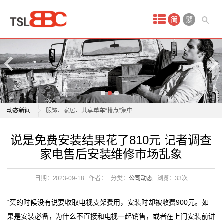
首
简
繁
页
产
品
中
内卷时代，定制家居如何突围？诺米即将给出答案
服饰、家居、共享单车“槽点”集中
动态新闻
心
2026 舒适家居系统品牌推荐
内卷时代，定制家居如何突围？诺米即将给出答案
说是免费安装结果花了810元 记者调查
原
舒适家居向中小户型普惠进攻，京东激活万亿存量市场
服饰、家居、共享单车“槽点”集中
家电售后安装维修市场乱象
首发即爆款！芝华仕黑马沙发京东首发销售额破319万
2026 舒适家居系统品牌推荐
油
实力领跑精英家居
舒适家居向中小户型普惠进攻，京东激活万亿存量市场
日期：2023-09-18
作者：
分类：
公司动态
浏览：
33次
贵
冠珠瓷砖与欧派家居集团签署战略合作协议
首发即爆款！芝华仕黑马沙发京东首发销售额破319万
这家家居企业当起了“收租婆”
实力领跑精英家居
金
“买的时候没有说要收取电视支架费用，安装时却被收费900元。如
一场持续27年的“上门服务”，如何建立家居消费信任？
冠珠瓷砖与欧派家居集团签署战略合作协议
果是安装必备，为什么不直接和电视一起销售，或者在上门安装前讲