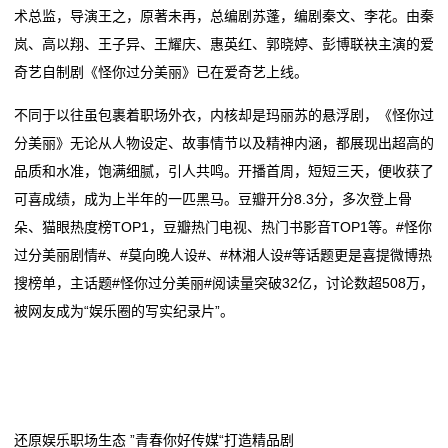
属
术总监，导演王之，原著未再，总编剧苏蓬，编剧秦文、李花。由秦
嘉兴智造家居好物出海闯世界
这家家居企业当起了“收租婆”
岚、高以翔、王子异、王耀庆、惠英红、郭晓婷、彭博联袂主演的爱
新
定制家居洗牌加速，2025年有2家逆势增长
一场持续27年的“上门服务”，如何建立家居消费信任？
奇艺自制剧《怪你过分美丽》已在爱奇艺上线。
嘉兴智造家居好物出海闯世界
闻
定制家居洗牌加速，2025年有2家逆势增长
不同于以往虽包裹着职场外衣，内核却是玛丽苏的悬浮剧，《怪你过
动
分美丽》无论从人物设定、故事情节以及精神内涵，都展现出超高的
态
品质和水准，饱满细腻，引人共鸣。开播首周，短短三天，便收获了
可喜成绩，成为上半年的一匹黑马。豆瓣开分8.3分，多次登上骨
公
朵、猫眼热度榜TOP1，豆瓣热门电视、热门书影音TOP1等。#怪你
过分美丽剧情#、#莫向晚人设#、#林湘人设#等话题更是喜提微博热
司
搜榜单，主话题#怪你过分美丽#阅读量突破32亿，讨论数超508万，
动
被网友成为“娱乐圈的写实纪录片”。
态
行
业
还原娱乐职场生态 ”青春你好传媒“打造精品剧