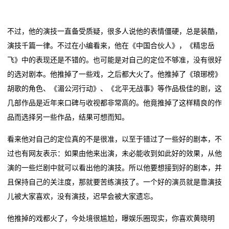
动
不过，他的演技一直备受质疑，很多人说他的表情僵硬，总是装酷，
态
演技千篇一律。不过在小编看来，他在《中国合伙人》，《精忠岳
联
飞》中的表现还是不错的。也可能是对自己的定位不够准，没有很好
的选对剧本。他推掉了一些戏，之后都大火了。他推掉了《琅琊榜》
系
胡歌的角色、《湄公河行动》、《北平无战事》等作品极佳的剧，这
我
几部作品是近年来口碑与收视都非常高的。他竟推掉了这样精良的作
品而选择另一些作品，结果可想而知。
们
看来他对自己的定位真的不是很准，以至于错过了一些好的剧本，不
关
过也有网友表示：如果由他来出演，未必能收到如此好的效果，从他
于
演的一些烂剧中就可以看出他的演技。所以他要想接到好的剧本，并
且保持自己的关注度，那就要苦练演技了。一个好的演员就是靠演技
我
儿被大家喜欢，没有演技，迟早会被大家遗忘。
们
他推掉的戏都火了，今处境很尴尬，曝娱乐圈现实，你喜欢黄晓明
在