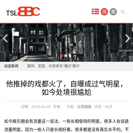
首
简
繁
页
产
品
中
内卷时代，定制家居如何突围？诺米即将给出答案
动态新闻
服饰、家居、共享单车“槽点”集中
心
2026 舒适家居系统品牌推荐
内卷时代，定制家居如何突围？诺米即将给出答案
他推掉的戏都火了，自曝成过气明星，
原
舒适家居向中小户型普惠进攻，京东激活万亿存量市场
服饰、家居、共享单车“槽点”集中
如今处境很尴尬
首发即爆款！芝华仕黑马沙发京东首发销售额破319万
2026 舒适家居系统品牌推荐
油
实力领跑精英家居
舒适家居向中小户型普惠进攻，京东激活万亿存量市场
日期：2019-04-18
作者：
分类：
公司动态
浏览：
56次
贵
冠珠瓷砖与欧派家居集团签署战略合作协议
首发即爆款！芝华仕黑马沙发京东首发销售额破319万
这家家居企业当起了“收租婆”
实力领跑精英家居
金
如今娱乐圈会有流量这一说法，一些长相俊俏的明星，很多人会说是
一场持续27年的“上门服务”，如何建立家居消费信任？
冠珠瓷砖与欧派家居集团签署战略合作协议
流量明星。因为一些人只是长相好看，很多都是没有真实水平的。不