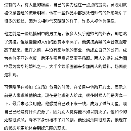
属
过有的人，有大量的粉丝，自己的实力也在一点点的提高。黄晓明就
嘉兴智造家居好物出海闯世界
这家家居企业当起了“收租婆”
被说是曾经的流量明星，他在一些作品中都是凭借帅气的外形吸引了
新
定制家居洗牌加速，2025年有2家逆势增长
一场持续27年的“上门服务”，如何建立家居消费信任？
很多的粉丝，因为长相帅气又酷酷的样子，许多人视他为偶像。
嘉兴智造家居好物出海闯世界
闻
定制家居洗牌加速，2025年有2家逆势增长
他之前是一些热播剧中的男主角，很多人只乎他帅气的外表，却忽略
动
了演技。但是慢慢的人们的欣赏水平高了，他演技质疑的声音就跟着
态
高了起来。但在之前，并没有影响他的事业，他成立自己的公司，成
为身价不菲的老板，后还花费巨资迎娶妻子杨颖。两人的婚礼成为圈
公
中最为奢华的婚礼之一，大半个娱乐圈都来参加两人的婚礼，场面很
是壮观。
司
可黄晓明在参加《立场》节目的时候，在节目中他敞开心扉，表示之
动
前是人家求着他拍戏，现在是他求别人给戏，很多时候人们是客套一
态
下，最后未必会用他。他感觉自己跌下来一线，成为了过气明星。现
自己已经没有什么资源了，因为别人觉得他不如以前火了。他如今的
行
处镜很尴尬，降不下身份接不了好的剧。他说娱乐圈很现实，他现在
业
的状态能更能体会到娱乐圈的现实。