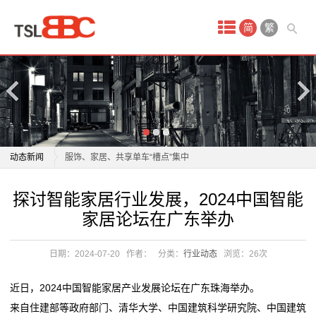
首
简
繁
页
产
品
中
内卷时代，定制家居如何突围？诺米即将给出答案
动态新闻
服饰、家居、共享单车“槽点”集中
心
2026 舒适家居系统品牌推荐
内卷时代，定制家居如何突围？诺米即将给出答案
探讨智能家居行业发展，2024中国智能
原
舒适家居向中小户型普惠进攻，京东激活万亿存量市场
服饰、家居、共享单车“槽点”集中
家居论坛在广东举办
首发即爆款！芝华仕黑马沙发京东首发销售额破319万
2026 舒适家居系统品牌推荐
油
实力领跑精英家居
舒适家居向中小户型普惠进攻，京东激活万亿存量市场
日期：2024-07-20
作者：
分类：
行业动态
浏览：
26次
贵
冠珠瓷砖与欧派家居集团签署战略合作协议
首发即爆款！芝华仕黑马沙发京东首发销售额破319万
这家家居企业当起了“收租婆”
实力领跑精英家居
金
近日，2024中国智能家居产业发展论坛在广东珠海举办。
一场持续27年的“上门服务”，如何建立家居消费信任？
冠珠瓷砖与欧派家居集团签署战略合作协议
来自住建部等政府部门、清华大学、中国建筑科学研究院、中国建筑