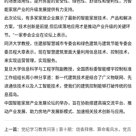
的场景适用性，提升房屋的安全性、绿色性、舒适性和便利性，为智
动
能家居产业的升级发展提供有力支持。
此次论坛，有多家家居企业展示了最新的智能家居技术、产品和解决
态
方案，“技术创新是前提,但后续落地应用才是推动产业升级的关键环
联
节。”一家参会企业在论坛上表示。
同济大学教授，住建部智慧城市专委会和绿色建筑与建筑节能专委会
系
委员程大章表示，现在智慧建筑里面大量利用信息技术、控制技术，
我
来实现运营管理，实现服务。
复旦大学信息科学与工程学院副教授，全国质标委智能楼宇控制标准
们
工作组组长周小林分享道：新一代建筑技术是结合了广义物联网、先
关
进通信技术以及人工智能技术，使我们的建筑控制能够打破传统的信
息孤岛。
于
中国智能家居产业发展论坛的举办，旨在协助搭建高端交流平台、推
我
动产业发展、助力房地产发展新模式、加速相关技术创新与应用。
们
上一篇：
党纪学习教育问答 | 第十期：烧香拜佛、算命看风水，党员
在