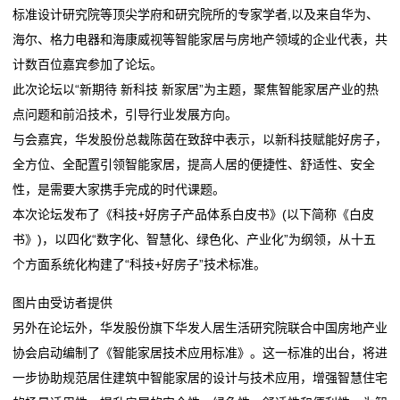
属
标准设计研究院等顶尖学府和研究院所的专家学者,以及来自华为、
嘉兴智造家居好物出海闯世界
这家家居企业当起了“收租婆”
海尔、格力电器和海康威视等智能家居与房地产领域的企业代表，共
新
定制家居洗牌加速，2025年有2家逆势增长
一场持续27年的“上门服务”，如何建立家居消费信任？
计数百位嘉宾参加了论坛。
嘉兴智造家居好物出海闯世界
闻
此次论坛以“新期待 新科技 新家居”为主题，聚焦智能家居产业的热
定制家居洗牌加速，2025年有2家逆势增长
点问题和前沿技术，引导行业发展方向。
动
与会嘉宾，华发股份总裁陈茵在致辞中表示，以新科技赋能好房子，
态
全方位、全配置引领智能家居，提高人居的便捷性、舒适性、安全
性，是需要大家携手完成的时代课题。
公
本次论坛发布了《科技+好房子产品体系白皮书》(以下简称《白皮
司
书》)，以四化“数字化、智慧化、绿色化、产业化”为纲领，从十五
个方面系统化构建了“科技+好房子”技术标准。
动
图片由受访者提供
态
另外在论坛外，华发股份旗下华发人居生活研究院联合中国房地产业
行
协会启动编制了《智能家居技术应用标准》。这一标准的出台，将进
一步协助规范居住建筑中智能家居的设计与技术应用，增强智慧住宅
业