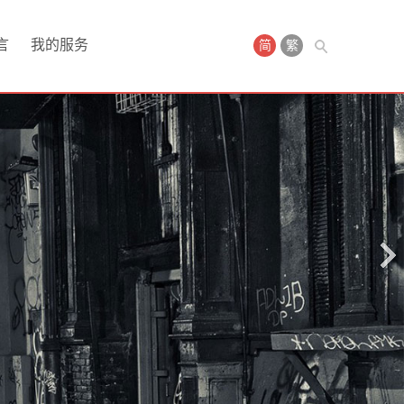
言
我的服务
简
繁