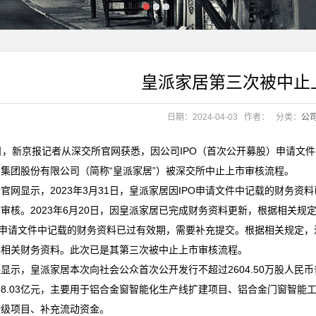
皇派家居第三次被中止
实力领跑精英家居
日期：2024-04-03
作者：
分类：
公
实力领跑精英家居
日，新京报记者从深交所官网获悉，因公司IPO（首次公开募股）申请文
集团股份有限公司（简称“皇派家居”）被深交所中止上市审核流程。
官网显示，2023年3月31日，皇派家居因IPO申请文件中记载的财务
审核。2023年6月20日，因皇派家居已完成财务资料更新，根据相关规定
O申请文件中记载的财务资料已过有效期，需要补充提交。根据相关规定，深
交相关财务资料。此次已是其第三次被中止上市审核流程。
显示，皇派家居本次向社会公众首次公开发行不超过2604.50万股人民
8.03亿元，主要用于铝合金窗智能化生产线扩建项目、铝合金门窗智能
升级项目、补充流动资金。