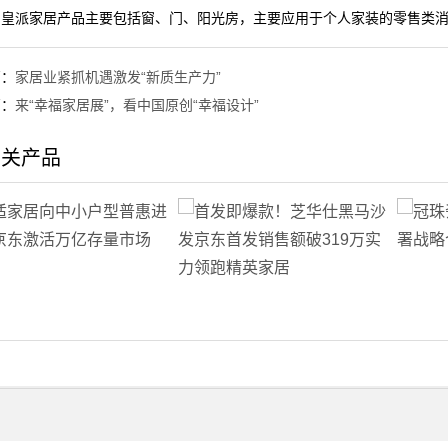
，皇派家居产品主要包括窗、门、阳光房，主要应用于个人家装的零售类
篇：
家居业紧抓机遇激发“新质生产力”
篇：
来“幸福家居展”，看中国原创“幸福设计”
相关产品