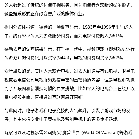
属
的人数超过了传统的付费电视服务，因为消费者喜欢新的娱乐形式，
嘉兴智造家居好物出海闯世界
这家家居企业当起了“收租婆”
这些娱乐形式正在改变更广泛的媒体行业。
新
定制家居洗牌加速，2025年有2家逆势增长
一场持续27年的“上门服务”，如何建立家居消费信任？
嘉兴智造家居好物出海闯世界
闻
据国外媒体报道，德勤的一项调查显示，1983年至1996年出生的人
定制家居洗牌加速，2025年有2家逆势增长
中，约有53%的人为游戏服务付费，而为电视付费的人为51%。
动
德勤去年的调查结果显示，在千禧一代中，视频游戏（即游戏机运行
态
的游戏）的付费包月购买率为44%，电视的付费购买率为52%。
公
众所周知的是，美国人喜欢看电视，过去人们购买有线电视、卫星电
司
视或者电信公司电视服务观看丰富的直播频道内容，但是电视市场遭
到了互联网和新消费习惯的巨大挑战。比如今天的电视台正在绕开收
动
费电视服务商，直接通过互联网展开直销。
态
与此同时，电子游戏和电子竞技的人气飙升，引发了游戏市场的发
展，其中包括专业电子竞技以及智能手机上的更多休闲游戏。
行
业
玩家可以从动视暴雪公司购买“魔兽世界”(World Of Warcraft)等游戏