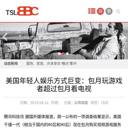
首
简
繁
页
产
品
中
内卷时代，定制家居如何突围？诺米即将给出答案
动态新闻
服饰、家居、共享单车“槽点”集中
心
2026 舒适家居系统品牌推荐
内卷时代，定制家居如何突围？诺米即将给出答案
美国年轻人娱乐方式巨变：包月玩游戏
原
舒适家居向中小户型普惠进攻，京东激活万亿存量市场
服饰、家居、共享单车“槽点”集中
者超过包月看电视
首发即爆款！芝华仕黑马沙发京东首发销售额破319万
2026 舒适家居系统品牌推荐
油
实力领跑精英家居
舒适家居向中小户型普惠进攻，京东激活万亿存量市场
日期：2019-06-12
作者：
分类：
公司动态
浏览：
78次
贵
冠珠瓷砖与欧派家居集团签署战略合作协议
首发即爆款！芝华仕黑马沙发京东首发销售额破319万
这家家居企业当起了“收租婆”
实力领跑精英家居
金
腾讯科技讯 据国外媒体报道，周一公布的一项调查结果显示，美国
一场持续27年的“上门服务”，如何建立家居消费信任？
冠珠瓷砖与欧派家居集团签署战略合作协议
千禧一代（相当于国内的80后和90后）现在包月购买视频游戏服务