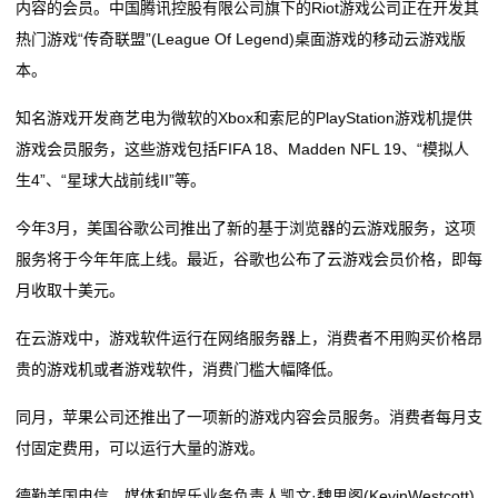
内容的会员。中国腾讯控股有限公司旗下的Riot游戏公司正在开发其
动
热门游戏“传奇联盟”(League Of Legend)桌面游戏的移动云游戏版
态
本。
知名游戏开发商艺电为微软的Xbox和索尼的PlayStation游戏机提供
联
游戏会员服务，这些游戏包括FIFA 18、Madden NFL 19、“模拟人
系
生4”、“星球大战前线II”等。
我
今年3月，美国谷歌公司推出了新的基于浏览器的云游戏服务，这项
们
服务将于今年年底上线。最近，谷歌也公布了云游戏会员价格，即每
月收取十美元。
关
在云游戏中，游戏软件运行在网络服务器上，消费者不用购买价格昂
于
贵的游戏机或者游戏软件，消费门槛大幅降低。
我
同月，苹果公司还推出了一项新的游戏内容会员服务。消费者每月支
们
付固定费用，可以运行大量的游戏。
德勤美国电信、媒体和娱乐业务负责人凯文·魏思阁(KevinWestcott)
在